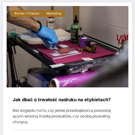
Biznes I Finanse
Marketing
Jak dbać o trwałość nadruku na etykietach?
Bez względu na to, czy jesteś przedsiębiorcą posiadaj
ącym własną markę produktów, czy osobą prywatną
chcącą…