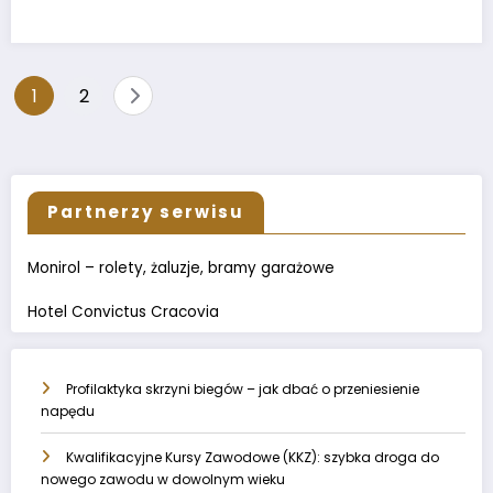
Stronicowanie
1
2
wpisów
Partnerzy serwisu
Monirol – rolety, żaluzje, bramy garażowe
Hotel Convictus Cracovia
Profilaktyka skrzyni biegów – jak dbać o przeniesienie
napędu
Kwalifikacyjne Kursy Zawodowe (KKZ): szybka droga do
nowego zawodu w dowolnym wieku