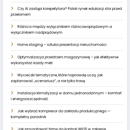
Czy AI zastąpi korepetytora? Polski rynek edukacji stoi przed
przełomem
Różnica między wyłącznikiem różnicowoprądowym a
wyłącznikiem nadprądowym
Home staging – sztuka prezentacji nieruchomości
Optymalizacja przestrzeni magazynowej – jak efektywnie
wykorzystać każdy metr
Wycieczki tematyczne, które naprawdę uczą: jak
zaplanować „scenariusz”, a nie tylko trasę
Instalacja klimatyzacji w domu jednorodzinnym – komfort
i energooszczędność
Jak wybrać kompresor do zakładu produkcyjnego —
kompletny poradnik
Jak przygotować firmę do kontroli WIOŚ w zakresie