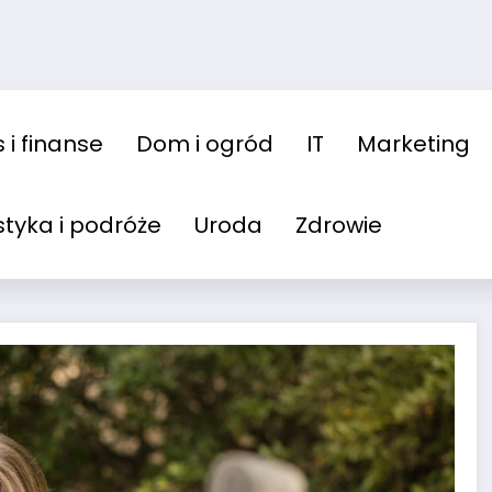
 i finanse
Dom i ogród
IT
Marketing
styka i podróże
Uroda
Zdrowie