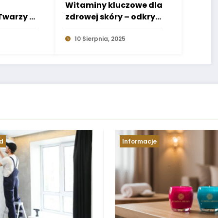
Witaminy kluczowe dla
Twarzy –
zdrowej skóry – odkryj
Zasady
sekrety
10 Sierpnia, 2025
cje
Dom i ogród