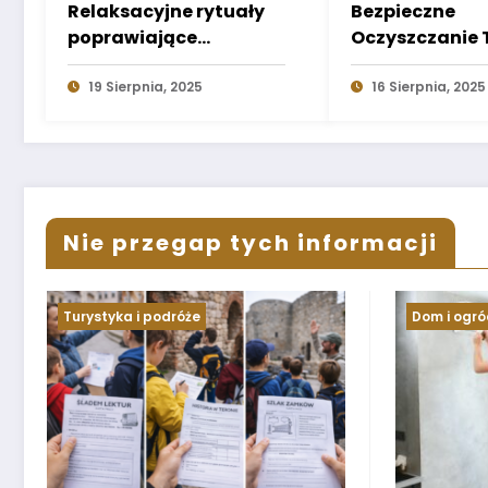
Relaksacyjne rytuały
Bezpieczne
poprawiające
Oczyszczanie 
samopoczucie
Podstawowe 
19 Sierpnia, 2025
16 Sierpnia, 2025
Nie przegap tych informacji
Dom i ogród
Informa