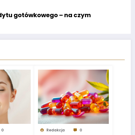
edytu gotówkowego – na czym
0
Redakcja
0