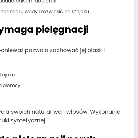
i dodać balsam do peruk
 nadmiaru wody i rozwiesić na stojaku
wymaga pielęgnacji
 ponieważ pozwala zachować jej blask i
stojaku
apierosy
mycia swoich naturalnych włosów. Wykonanie
ki syntetycznej.