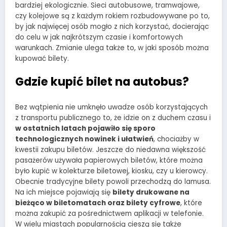
bardziej ekologicznie. Sieci autobusowe, tramwajowe,
czy kolejowe są z każdym rokiem rozbudowywane po to,
by jak najwięcej osób mogło z nich korzystać, docierając
do celu w jak najkrótszym czasie i komfortowych
warunkach. Zmianie ulega także to, w jaki sposób można
kupować bilety.
Gdzie kupić bilet na autobus?
Bez wątpienia nie umknęło uwadze osób korzystających
z transportu publicznego to, że idzie on z duchem czasu i
w ostatnich latach pojawiło się sporo
technologicznych nowinek i ułatwień
, chociażby w
kwestii zakupu biletów. Jeszcze do niedawna większość
pasażerów używała papierowych biletów, które można
było kupić w kolekturze biletowej, kiosku, czy u kierowcy.
Obecnie tradycyjne bilety powoli przechodzą do lamusa.
Na ich miejsce pojawiają się
bilety drukowane na
bieżąco w biletomatach oraz bilety cyfrowe
, które
można zakupić za pośrednictwem aplikacji w telefonie.
W wielu miastach popularnością cieszą się także