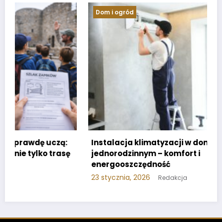
Dom i ogród
:
Instalacja klimatyzacji w domu
ę
jednorodzinnym – komfort i
energooszczędność
23 stycznia, 2026
Redakcja