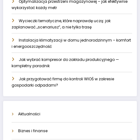
Optymalizacja przestrzeni magazynowej – jak efektywnie
wykorzystać każdy metr
Wycieczki tematyczne, które naprawdę uczą: jak
zaplanować „scenariusz”, a nie tylko trasę
Instalacja klimatyzacji w domu jednorodzinnym – komfort
i energooszczędność
Jak wybrać kompresor do zakładu produkcyjnego —
kompletny poradnik
Jak przygotować firmę do kontroli WIOŚ w zakresie
gospodarki odpadami?
Aktualności
Biznes i finanse