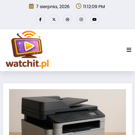
Przejdź
7 sierpnia, 2026
11:12:10 PM
do
treści