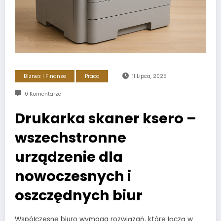
Biznes I Finanse
Praca
11 Lipca, 2025
0 Komentarze
Drukarka skaner ksero –
wszechstronne
urządzenie dla
nowoczesnych i
oszczędnych biur
Współczesne biuro wymaga rozwiązań, które łączą w