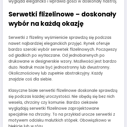
wygląda elegancko i wprawia gości w doskonały nastrój.
Serwetki flizelinowe – doskonały
wybór na każdą okazję
Serwetki z flizeliny wyśmienicie sprawdzą się podczas
nawet najbardziej eleganckich przyjęć. Rynek oferuje
bardzo szeroki wybór serwetek flizelinowych. Począwszy
od gładkich po wytłaczane. Od jednobarwnych po
drukowane w designerskie wzory. Możliwości jest bardzo
dużo. Nadruk może być jednostronny lub dwustronny.
Okolicznościowy lub zupełnie abstrakcyjny. Każdy
znajdzie coś dla siebie.
Klasyczne białe serwetki flizelinowe doskonale sprawdzą
się podczas każdej uroczystości. Nie obędą się bez nich
wesela, chrzciny czy komunie. Bardzo ciekawie
wyglądają serwetki flizelinowe zaprojektowane
specjalnie na chrzciny. To na przykład urocze serwetki z
motywem odcisku malutkich stópek. Obowiązkowo w
błękicie lub w różu.