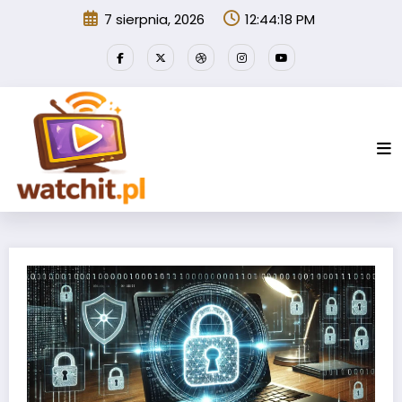
Przejdź
7 sierpnia, 2026
12:44:19 PM
do
treści