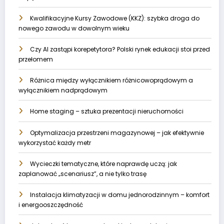
Kwalifikacyjne Kursy Zawodowe (KKZ): szybka droga do
nowego zawodu w dowolnym wieku
Czy AI zastąpi korepetytora? Polski rynek edukacji stoi przed
przełomem
Różnica między wyłącznikiem różnicowoprądowym a
wyłącznikiem nadprądowym
Home staging – sztuka prezentacji nieruchomości
Optymalizacja przestrzeni magazynowej – jak efektywnie
wykorzystać każdy metr
Wycieczki tematyczne, które naprawdę uczą: jak
zaplanować „scenariusz”, a nie tylko trasę
Instalacja klimatyzacji w domu jednorodzinnym – komfort
i energooszczędność