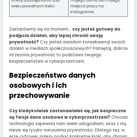
Unikaj udostępniania zbyt
mojego domu lub mojego
wielu prywatnych treści
miejsca pracy na
Instagramie.
Zastanówmy się na moment…
czy jesteś gotowy do
podjęcia działań, aby lepiej chronić swoją
prywatność?
Czy jesteś świadom konsekwencji swoich
działań w mediach społecznościowych? Pamiętaj, dobrze
strzeżona prywatność to podstawa twojego
bezpieczeństwa w cyberprzestrzeni.
Bezpieczeństwo danych
osobowych i ich
przechowywanie
Czy kiedykolwiek zastanawiałeś się, jak bezpieczne
są Twoje dane osobowe w cyberprzestrzeni?
Chociaż
technologia zapewnia nam wiele udogodnień, wraz z nią
niesie się ryzyko naruszenia prywatności. Dlatego też, w
erze cyfrowej, należy podjąć konkretne kroki, aby chronić