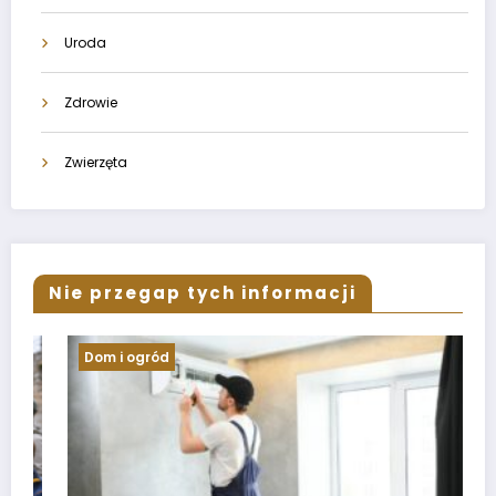
Uroda
Zdrowie
Zwierzęta
Nie przegap tych informacji
Dom i ogród
Inf