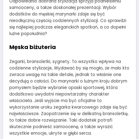
Odpowiednio dobrana stylizacja sprzyja podniesieniu
samooceny, a także doskonałej prezentacji. Wybór
dodatków do męskiej marynarki zdaje się być
nieodłączną częścią codziennych stylizacji. Co sprawdzi
się najlepiej podczas eleganckich spotkań, a co dopełni
luźne popołudnia?
Męska biżuteria
Zegarki, bransoletki, sygnety. To wszystko wpływa na
codzienne stylizacje, Wydawać by się mogło, że mało kto
zwraca uwagę na takie detale, jednak to właśnie one
decydują o całości. Do marynarki o luźnym kroju dobrym
pomysłem będzie wybranie opaski sportowej, która
dodatkowo uwydatni niepowtarzalny charakter
właściciela. Jeśli wyjście ma być oficjalne to
wykorzystanie uroku zegarka kwarcowego zdaje się być
najwłaściwsze. Zaopatrzenie się w delikatną bransoletkę,
to także dobre rozwiązanie. Taki dodatek potrafi
skutecznie podnieść samoocenę, a także wyrazić
wszystkie emocje, ukryte w głębi serca.