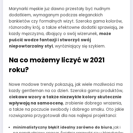
Marynarki męskie już dawno przestały być nudnym
dodatkiem, wymaganym podczas eleganckich
bankietów czy formalnych wizyt. Szeroka gama kolorów,
różnorodny krój, a także efektowne dodatki sprawiają, że
każdy mężczyzna, dbający o swój wizerunek,
może
puścić wodze fantazji i stworzyć swój
niepowtarzalny styl
, wyróżniający się szykiem.
Na co możemy liczyć w 2021
roku?
Nowe modowe trendy pokazują, jak wiele możliwości ma
każdy gentleman na co dzień. Szeroka gama produktów,
ciekawe wzory a także niezwykłe kolory skutecznie
wpływają na samoocenę
, zrobienie dobrego wrażenia,
a także na poczucie swobody i dobrego smaku. Oto jakie
rozwiązania przygotowali dla nas najlepsi projektanci:
minimalistyczny błękit idealny zarówno do biura
, jak i
na popołudniowy spacer. Świetnie sprawdzi się u blondynów,