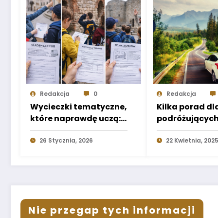
Redakcja
0
Redakcja
Wycieczki tematyczne,
Kilka porad dl
które naprawdę uczą:
podróżujących
jak zaplanować
Słowenii!
„scenariusz”, a nie
26 Stycznia, 2026
22 Kwietnia, 202
tylko trasę
Nie przegap tych informacji