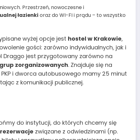
iowych. Przestrzeń, nowoczesne i
alnej łazienki
oraz do WI-FI i prądu – to wszystko
pisane wyżej opcje jest
hostel w Krakowie
,
owolenie gości: zarówno indywidualnych, jak i
el Draggo jest przygotowany zarówno na
i grup zorganizowanych
. Znajduje się na
ca PKP i dworca autobusowego mamy 25 minut
jąc z komunikacji publicznej.
ńmy do instytucji, do których chcemy się
rezerwacje
związane z odwiedzinami (np.