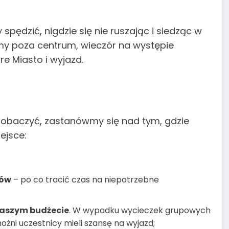
spędzić, nigdzie się nie ruszając i siedząc w
my poza centrum, wieczór na występie
e Miasto i wyjazd.
 zobaczyć, zastanówmy się nad tym, gdzie
ejsce:
ków
– po co tracić czas na niepotrzebne
naszym budżecie
. W wypadku wycieczek grupowych
żni uczestnicy mieli szansę na wyjazd;