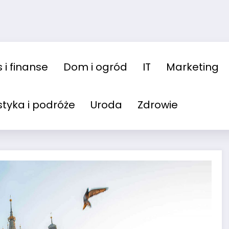
 i finanse
Dom i ogród
IT
Marketing
styka i podróże
Uroda
Zdrowie