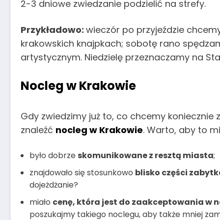
2-3 dniowe zwiedzanie podzielić na strefy.
Przykładowo:
wieczór po przyjeździe chcemy 
krakowskich knajpkach; sobotę rano spędza
artystycznym. Niedzielę przeznaczamy na Star
Nocleg w Krakowie
Gdy zwiedzimy już to, co chcemy koniecznie
znaleźć
nocleg w Krakowie
. Warto, aby to mi
było dobrze
skomunikowane z resztą miasta
;
znajdowało się stosunkowo
blisko części zabyt
dojeżdżanie?
miało
cenę, która jest do zaakceptowania w 
poszukajmy takiego noclegu, aby także mniej zamo