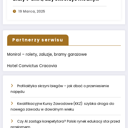
look na każdą okazję?
19 Marca, 2025
Partnerzy serwisu
Monirol – rolety, żaluzje, bramy garażowe
Hotel Convictus Cracovia
Profilaktyka skrzyni biegów – jak dbać o przeniesienie
napędu
Kwalifikacyjne Kursy Zawodowe (KKZ): szybka droga do
nowego zawodu w dowolnym wieku
Czy AI zastąpi korepetytora? Polski rynek edukacji stoi przed
przełomem