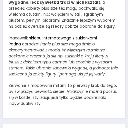
wygodne, lecz sylwetka traci w nich kształt,
a
przecież kobiety plus size też mogą pochwalić się
wieloma atutami, np.: wcięciem w talii, zgrabnym
biustem, pełnymi biodrami. Znacznie lepszym wyborem
niż odzież oversize są rzeczy dobrze dobrane do figury.
Pracownik
sklepu internetowego z sukienkami
Patina
doradza:
Panie plus size mogą śmiało
eksperymentować z modą. W większym rozmiarze
doskonale prezentują się np. sukienki o kroju litery A,
bluzki z dekoltem typu carmen lub spodnie z wysokim
stanem. Takie ubrania zapewnią wygodę, a jednocześnie
zaakcentują zalety figury i pomogą ukryć jej wady.
Zerwanie z modowymi mitami to pierwszy krok do tego,
by zwiększyć pewność siebie. Atrakcyjnie można poczuć
się w każdej stylizacji, jeśli tylko będzie podkreślała
indywidualny styl.