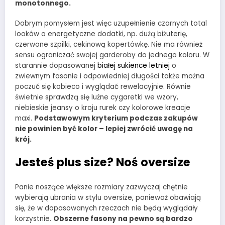
monotonnego.
Dobrym pomysłem jest więc uzupełnienie czarnych total
looków o energetyczne dodatki, np. dużą biżuterię,
czerwone szpilki, cekinową kopertówkę. Nie ma również
sensu ograniczać swojej garderoby do jednego koloru. W
starannie dopasowanej
białej sukience letniej
o
zwiewnym fasonie i odpowiedniej długości także można
poczuć się kobieco i wyglądać rewelacyjnie. Równie
świetnie sprawdzą się luźne cygaretki we wzory,
niebieskie jeansy o kroju rurek czy kolorowe kreacje
maxi.
Podstawowym kryterium podczas zakupów
nie powinien być kolor – lepiej zwrócić uwagę na
krój.
Jesteś plus size? Noś oversize
Panie noszące większe rozmiary zazwyczaj chętnie
wybierają ubrania w stylu oversize, ponieważ obawiają
się, że w dopasowanych rzeczach nie będą wyglądały
korzystnie.
Obszerne fasony na pewno są bardzo