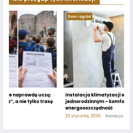
Dom i ogród
Instalacja klimatyzacji w domu
:
jednorodzinnym – komfort i
ę
energooszczędność
23 stycznia, 2026
Redakcja