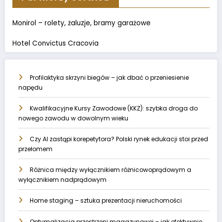
Monirol – rolety, żaluzje, bramy garażowe
Hotel Convictus Cracovia
Profilaktyka skrzyni biegów – jak dbać o przeniesienie
napędu
Kwalifikacyjne Kursy Zawodowe (KKZ): szybka droga do
nowego zawodu w dowolnym wieku
Czy AI zastąpi korepetytora? Polski rynek edukacji stoi przed
przełomem
Różnica między wyłącznikiem różnicowoprądowym a
wyłącznikiem nadprądowym
Home staging – sztuka prezentacji nieruchomości
Optymalizacja przestrzeni magazynowej – jak efektywnie