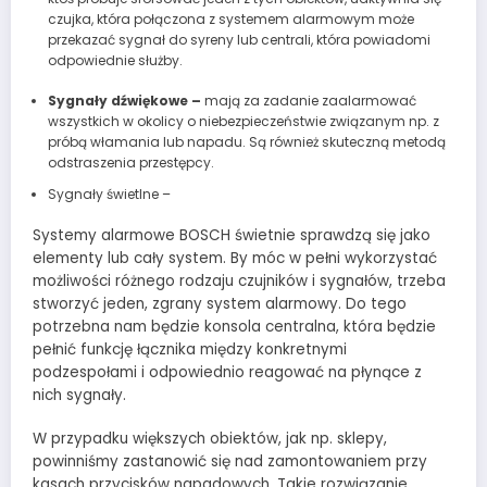
czujka, która połączona z systemem alarmowym może
przekazać sygnał do syreny lub centrali, która powiadomi
odpowiednie służby.
Sygnały dźwiękowe –
mają za zadanie zaalarmować
wszystkich w okolicy o niebezpieczeństwie związanym np. z
próbą włamania lub napadu. Są również skuteczną metodą
odstraszenia przestępcy.
Sygnały świetlne –
Systemy alarmowe BOSCH świetnie sprawdzą się jako
elementy lub cały system. By móc w pełni wykorzystać
możliwości różnego rodzaju czujników i sygnałów, trzeba
stworzyć jeden, zgrany system alarmowy. Do tego
potrzebna nam będzie konsola centralna, która będzie
pełnić funkcję łącznika między konkretnymi
podzespołami i odpowiednio reagować na płynące z
nich sygnały.
W przypadku większych obiektów, jak np. sklepy,
powinniśmy zastanowić się nad zamontowaniem przy
kasach przycisków napadowych. Takie rozwiązanie