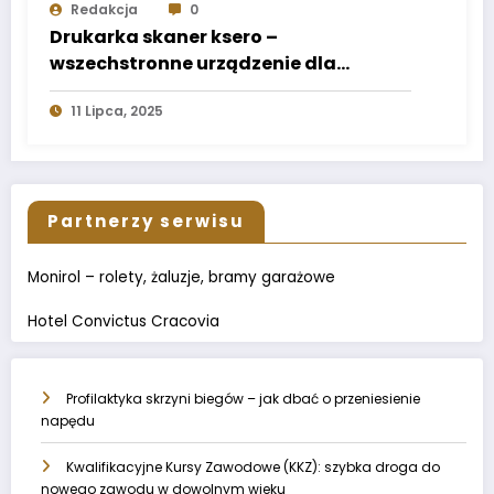
Redakcja
0
Drukarka skaner ksero –
wszechstronne urządzenie dla
nowoczesnych i oszczędnych biur
11 Lipca, 2025
Partnerzy serwisu
Monirol – rolety, żaluzje, bramy garażowe
Hotel Convictus Cracovia
Profilaktyka skrzyni biegów – jak dbać o przeniesienie
napędu
Kwalifikacyjne Kursy Zawodowe (KKZ): szybka droga do
nowego zawodu w dowolnym wieku