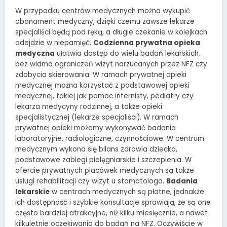
W przypadku centrów medycznych można wykupić
abonament medyczny, dzięki czemu zawsze lekarze
specjaliści będą pod ręką, a długie czekanie w kolejkach
odejdzie w niepamięć.
Codzienna prywatna opieka
medyczna
ułatwia dostęp do wielu badań lekarskich,
bez widma ograniczeń wizyt narzucanych przez NFZ czy
zdobycia skierowania. W ramach prywatnej opieki
medycznej można korzystać z podstawowej opieki
medycznej, takiej jak pomoc internisty, pediatry czy
lekarza medycyny rodzinnej, a także opieki
specjalistycznej (lekarze specjaliści). W ramach
prywatnej opieki możemy wykonywać badania
laboratoryjne, radiologiczne, czynnościowe. W centrum
medycznym wykona się bilans zdrowia dziecka,
podstawowe zabiegi pielęgniarskie i szczepienia. W
ofercie prywatnych placówek medycznych są także
usługi rehabilitacji czy wizyt u stomatologa.
Badania
lekarskie
w centrach medycznych są płatne, jednakże
ich dostępność i szybkie konsultacje sprawiają, że są one
często bardziej atrakcyjne, niż kilku miesięcznie, a nawet
kilkuletnie oczekiwania do badań na NFZ. Oczywiście w