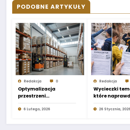
PODOBNE ARTYKUŁY
Redakcja
0
Redakcja
Optymalizacja
Wycieczki tem
przestrzeni
które naprawd
magazynowej – jak
jak zaplanow
efektywnie
6 Lutego, 2026
„scenariusz”, a
26 Stycznia, 202
wykorzystać każdy
tylko trasę
metr