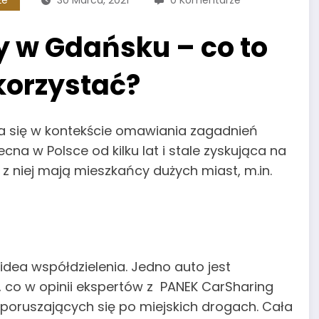
że
30 Marca, 2021
0 Komentarze
 w Gdańsku – co to
 korzystać?
wia się w kontekście omawiania zagadnień
na w Polsce od kilku lat i stale zyskująca na
z niej mają mieszkańcy dużych miast, m.in.
 idea współdzielenia. Jedno auto jest
 co w opinii ekspertów z PANEK CarSharing
poruszających się po miejskich drogach. Cała