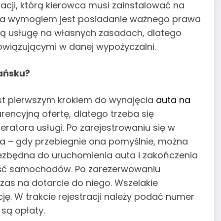
cji, którą kierowca musi zainstalować na
nia wymogiem jest posiadanie ważnego prawa
ną usługę na własnych zasadach, dlatego
wiązującymi w danej wypożyczalni.
ańsku?
jest pierwszym krokiem do wynajęcia
auta na
ncyjną ofertę, dlatego trzeba się
tora usługi. Po zarejestrowaniu się w
nta – gdy przebiegnie ona pomyślnie, można
niezbędna do uruchomienia auta i zakończenia
ość samochodów. Po zarezerwowaniu
as na dotarcie do niego. Wszelakie
ję. W trakcie rejestracji należy podać numer
 są opłaty.