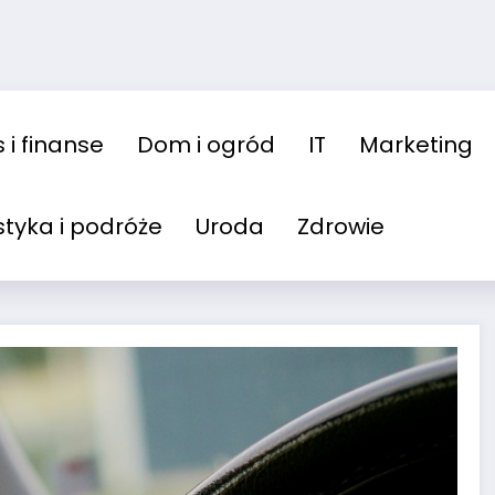
 i finanse
Dom i ogród
IT
Marketing
styka i podróże
Uroda
Zdrowie