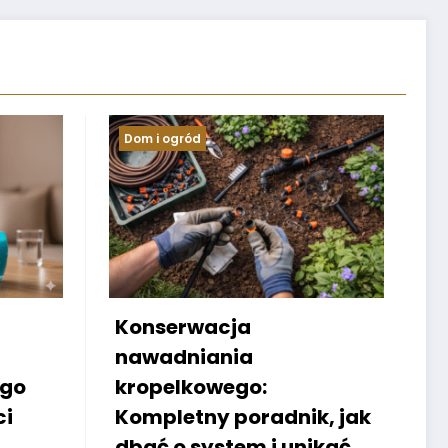
Informacje
Herbaty na prezent
świąteczny i sklep
Ahmad Tea – elegancki
k, jak
sposób na aromatyczny
ikać
podarunek