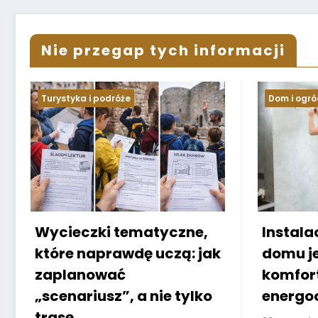
Nie przegap tych informacji
Dom i ogród
Informac
Instalacja klimatyzacji w
Person
domu jednorodzinnym –
produk
komfort i
Klucz 
energooszczędność
doświa