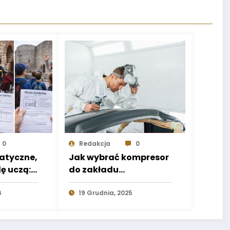
0
Redakcja
0
atyczne,
Jak wybrać kompresor
ę uczą:
do zakładu
ać
produkcyjnego —
 nie
6
kompletny poradnik
19 Grudnia, 2025