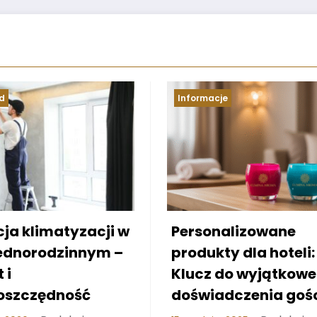
je
Dom i ogród
alizowane
Konserwacja
ty dla hoteli:
nawadniania
do wyjątkowego
kropelkowego:
dczenia gości
Kompletny poradni
dbać o system i un