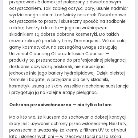
przeprowadzić demakijaż połączony z dwuetapowym
oczyszczaniem. Taki zabieg oczyści pory, usunie nadmiar
wydzielanego sebum i odświeży naskórek. Dwuetapowe
oczyszczanie to prosty i skuteczny sposób na zadbanie
o skórę twarzy i dekoltu — jego najważniejszym
składnikiem są dobrze dobrane kosmetyki. Do takich
można zaliczyć produkty firmy Dermaquest. Wśród całej
gamy kosmetyków, na szczególną uwagę zasługują
Universal Cleansing Oil oraz Infusion Cleanser —
produkty te, przeznaczone do profesjonalnej pielęgnacji,
dokładnie oczyszczą naskórek, nie naruszając
jednocześnie jego bariery hydrolipidowej. Dzięki oleistej
formule i bogatej w przyjazne dla cery składniki,
kosmetyki usuną ze skóry wszelkie niechciane substancje
i przygotują ją na kolejne etapy pielęgnacji.
Ochrona przeciwsłoneczna — nie tylko latem
Mało kto wie, że kluczem do zachowania dobrej kondycji
skóry jest używanie ochrony przeciwsłonecznej. Niestety,
powszechnie uważa się, że kremy z filtrem UV to atrybut
lata i słonecznych dni — w rzeczywistości nasza skóra