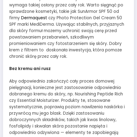
wymaga takiej osłony przez cały rok. Warto sięgnąć po
sprawdzone kosmetyki, takie jak SunArmor SPF 50 od
firmy
Dermaquest
czy Photo Protection Gel Cream 50
SPF marki MediDerma. Używając stabilnych, przyjaznych
dla skóry formuł możemy uchronić swoją cerę przed
powstawaniem przebarwień, szkodliwym
promieniowaniem czy fotostarzeniem się skóry. Dobry
krem z filtrem to doskonała inwestycja, która pomoże
chronić skórę przez cały rok.
Bez kremu ani rusz
Aby odpowiednio zakończyć cały proces domowej
pielęgnacji, konieczne jest zastosowanie odpowiednio
dobranego kremu do skóry, np. Nourishing Peptide Rich
czy Essential Moisturizer. Produkty te, stosowane
systematycznie, poprawią poziom nawilżenia naskórka i
przywrócą mu jego blask. Dzięki zastosowaniu
dobroczynnych składników, takich jak kwas linolowy,
fosfolipidy i skwalan skóra pozostanie napięta i
odpowiednio odżywiona — elementy te zapobiegają