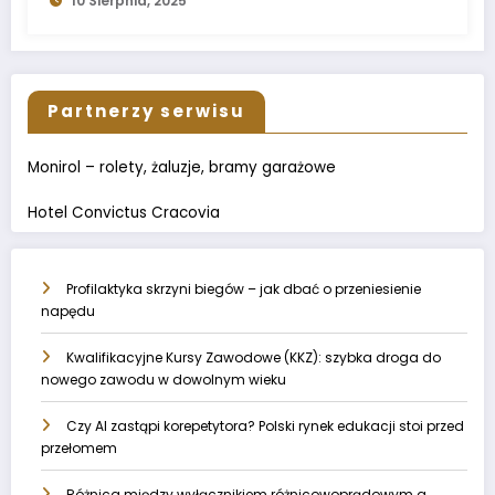
10 Sierpnia, 2025
Partnerzy serwisu
Monirol – rolety, żaluzje, bramy garażowe
Hotel Convictus Cracovia
Profilaktyka skrzyni biegów – jak dbać o przeniesienie
napędu
Kwalifikacyjne Kursy Zawodowe (KKZ): szybka droga do
nowego zawodu w dowolnym wieku
Czy AI zastąpi korepetytora? Polski rynek edukacji stoi przed
przełomem
Różnica między wyłącznikiem różnicowoprądowym a