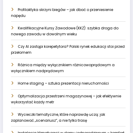
Profilaktyka skrzyni biegów – jak dbać o przeniesienie
napędu
Kwalifikacyjne Kursy Zawodowe (KKZ): szybka droga do
nowego zawodu w dowolnym wieku
Czy AI zastąpi korepetytora? Polski rynek edukacji stoi przed
przełomem
Różnica między wyłącznikiem różnicowoprądowym a
wyłącznikiem nadprądowym
Home staging – sztuka prezentacji nieruchomości
Optymalizacja przestrzeni magazynowej – jak efektywnie
wykorzystać każdy metr
Wycieczki tematyczne, które naprawdę uczą: jak
zaplanować „scenariusz”, a nie tylko trasę
Instalacja klimatyzacji w domu jednorodzinnym – komfort