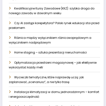
Kwalifikacyjne Kursy Zawodowe (KKZ): szybka droga do
nowego zawodu w dowolnym wieku
Czy AI zastąpi korepetytora? Polski rynek edukacji stoi przed
przełomem
Różnica między wyłącznikiem różnicowoprądowym a
wyłącznikiem nadprądowym
Home staging – sztuka prezentacji nieruchomości
Optymalizacja przestrzeni magazynowej – jak efektywnie
wykorzystać każdy metr
Wycieczki tematyczne, które naprawdę uczą: jak
zaplanować „scenariusz”, a nie tylko trasę
Instalacja klimatyzacji w domu jednorodzinnym – komfort
i energooszczędność