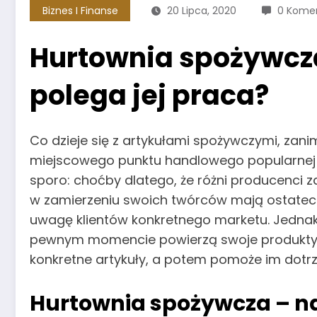
Biznes I Finanse
20 Lipca, 2020
0 Kome
Hurtownia spożywcza
polega jej praca?
Co dzieje się z artykułami spożywczymi, zani
miejscowego punktu handlowego popularnej 
sporo: choćby dlatego, że różni producenci
w zamierzeniu swoich twórców mają ostateczn
uwagę klientów konkretnego marketu. Jednak 
pewnym momencie powierzą swoje produkty 
konkretne artykuły, a potem pomoże im dotr
Hurtownia spożywcza
– n