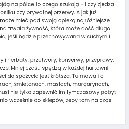
ajdą na półce to czego szukają – i czy zjedzą
łku czy prywatnej przerwy. A jak już
może mieć pod swoją opieką najróżniejsze
ana trwała żywność, która może dość długo
ia, jeśli będzie przechowywana w suchym i
 i herbaty, przetwory, konserwy, przyprawy,
cze. Mniej czasu spędzą w każdej hurtowni
ci do spożycia jest krótsza. Tu mowa i o
serach, śmietanach, masłach, margarynach,
musi nie tylko zapewnić im tymczasowy pobyt
nio wcześnie do sklepów, żeby tam na czas