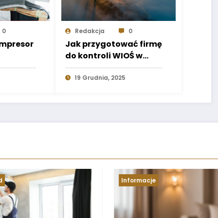
0
Redakcja
0
ompresor
Jak przygotować firmę
do kontroli WIOŚ w
o —
zakresie gospodarki
radnik
odpadami?
19 Grudnia, 2025
e
Dom i ogród