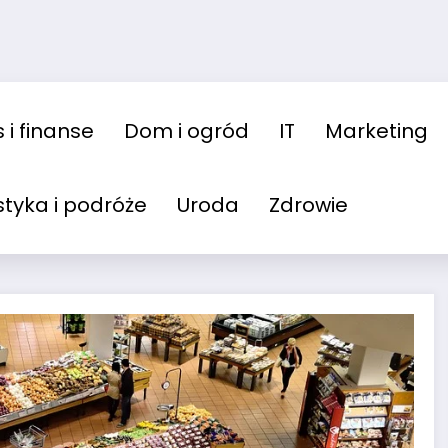
 i finanse
Dom i ogród
IT
Marketing
styka i podróże
Uroda
Zdrowie