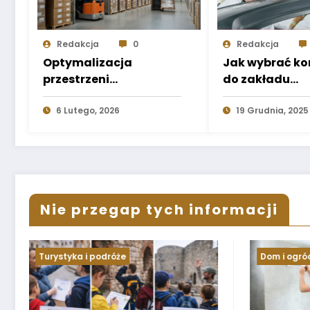
Redakcja
0
Redakcja
Optymalizacja
Jak wybrać k
przestrzeni
do zakładu
magazynowej – jak
produkcyjneg
efektywnie
6 Lutego, 2026
kompletny po
19 Grudnia, 2025
wykorzystać każdy
metr
Nie przegap tych informacji
Dom i ogród
Informacj