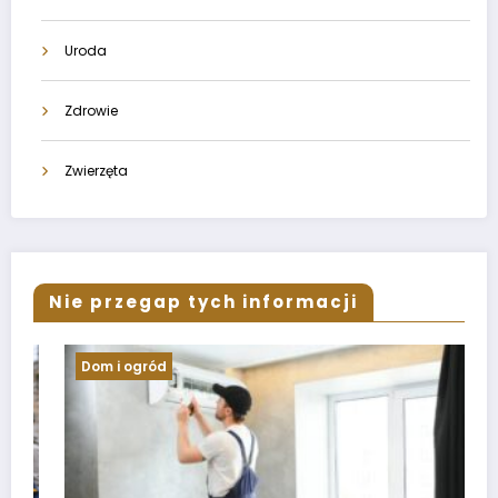
Uroda
Zdrowie
Zwierzęta
Nie przegap tych informacji
i ogród
Informacje