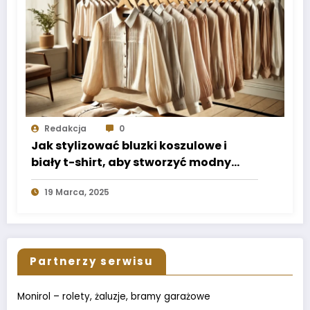
Redakcja
0
Jak stylizować bluzki koszulowe i
biały t-shirt, aby stworzyć modny
look na każdą okazję?
19 Marca, 2025
Partnerzy serwisu
Monirol – rolety, żaluzje, bramy garażowe