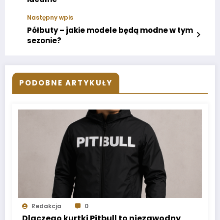
Następny wpis
Półbuty – jakie modele będą modne w tym
sezonie?
PODOBNE ARTYKUŁY
Redakcja
0
Dlaczego kurtki Pitbull to niezawodny