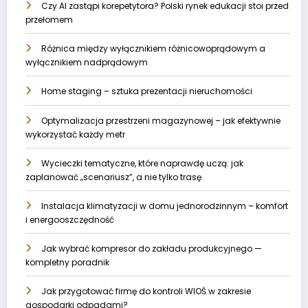
Czy AI zastąpi korepetytora? Polski rynek edukacji stoi przed
przełomem
Różnica między wyłącznikiem różnicowoprądowym a
wyłącznikiem nadprądowym
Home staging – sztuka prezentacji nieruchomości
Optymalizacja przestrzeni magazynowej – jak efektywnie
wykorzystać każdy metr
Wycieczki tematyczne, które naprawdę uczą: jak
zaplanować „scenariusz”, a nie tylko trasę
Instalacja klimatyzacji w domu jednorodzinnym – komfort
i energooszczędność
Jak wybrać kompresor do zakładu produkcyjnego —
kompletny poradnik
Jak przygotować firmę do kontroli WIOŚ w zakresie
gospodarki odpadami?