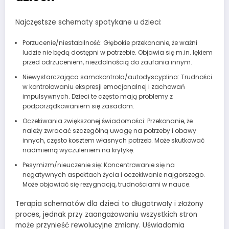
Najczęstsze schematy spotykane u dzieci:
Porzucenie/niestabilność: Głębokie przekonanie, że ważni
ludzie nie będą dostępni w potrzebie. Objawia się m.in. lękiem
przed odrzuceniem, niezdolnością do zaufania innym.
Niewystarczająca samokontrola/autodyscyplina: Trudności
w kontrolowaniu ekspresji emocjonalnej i zachowań
impulsywnych. Dzieci te często mają problemy z
podporządkowaniem się zasadom.
Oczekiwania zwiększonej świadomości: Przekonanie, że
należy zwracać szczególną uwagę na potrzeby i obawy
innych, często kosztem własnych potrzeb. Może skutkować
nadmierną wyczuleniem na krytykę.
Pesymizm/nieuczenie się: Koncentrowanie się na
negatywnych aspektach życia i oczekiwanie najgorszego.
Może objawiać się rezygnacją, trudnościami w nauce.
Terapia schematów dla dzieci to długotrwały i złożony
proces, jednak przy zaangażowaniu wszystkich stron
może przynieść rewolucyjne zmiany. Uświadamia