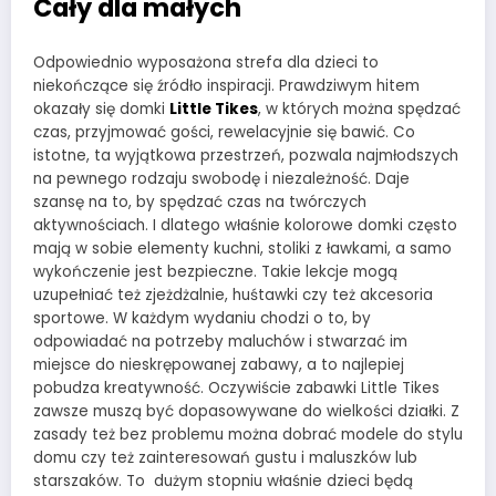
Cały dla małych
Odpowiednio wyposażona strefa dla dzieci to
niekończące się źródło inspiracji. Prawdziwym hitem
okazały się domki
Little Tikes
, w których można spędzać
czas, przyjmować gości, rewelacyjnie się bawić. Co
istotne, ta wyjątkowa przestrzeń, pozwala najmłodszych
na pewnego rodzaju swobodę i niezależność. Daje
szansę na to, by spędzać czas na twórczych
aktywnościach. I dlatego właśnie kolorowe domki często
mają w sobie elementy kuchni, stoliki z ławkami, a samo
wykończenie jest bezpieczne. Takie lekcje mogą
uzupełniać też zjeżdżalnie, huśtawki czy też akcesoria
sportowe. W każdym wydaniu chodzi o to, by
odpowiadać na potrzeby maluchów i stwarzać im
miejsce do nieskrępowanej zabawy, a to najlepiej
pobudza kreatywność. Oczywiście zabawki Little Tikes
zawsze muszą być dopasowywane do wielkości działki. Z
zasady też bez problemu można dobrać modele do stylu
domu czy też zainteresowań gustu i maluszków lub
starszaków. To dużym stopniu właśnie dzieci będą