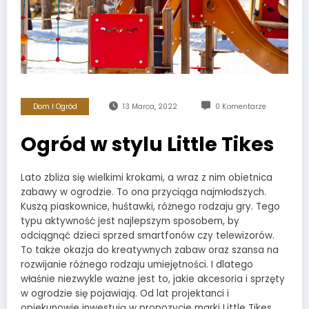
Dom I Ogród
13 Marca, 2022
0 Komentarze
Ogród w stylu Little Tikes
Lato zbliża się wielkimi krokami, a wraz z nim obietnica
zabawy w ogrodzie. To ona przyciąga najmłodszych.
Kuszą piaskownice, huśtawki, różnego rodzaju gry. Tego
typu aktywność jest najlepszym sposobem, by
odciągnąć dzieci sprzed smartfonów czy telewizorów.
To także okazja do kreatywnych zabaw oraz szansa na
rozwijanie różnego rodzaju umiejętności. I dlatego
właśnie niezwykle ważne jest to, jakie akcesoria i sprzęty
w ogrodzie się pojawiają. Od lat projektanci i
opiekunowie inwestują w propozycje marki Little Tikes,