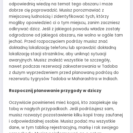
odpowiednią wiedzę na temat tego obszaru i może
dobrze cię poprowadzić. Musisz porozmawiać z
miejscową ludnością i zidentyfikować tych, którzy
mogliby opowiedzieć ci o tym miejscu, zanim zaczniesz
odkrywać dzicz. Jeśli z jakiegoś powodu władze zostały
odgrodzone od jakiegoś obszaru, nie wolno w ogóle tam
jechać. Przed rozpoczęciem podróży musisz znać
dokładną lokalizację telefonu lub sprawdzić dokładną
lokalizację stacji strażników, aby uniknąć sytuacji
awaryjnych. Musisz znaleźć wszystkie te szczegóły,
nawet podczas rezerwacji zakwaterowania w Tadoba
z dużym wyprzedzeniem przed planowaną podróżą do
rezerwatu tygrysów Tadoba w Maharashtra w Indiach.
Rozpocznij planowanie przygody w dziczy
Oczywiście powinieneś mieć kogoś, kto zaopiekuje się
tobą w nagłych przypadkach. Jeśli podróżujesz sam,
musisz rozważyć pozostawienie kilku kopii trasy zaufanej
i odpowiedzialnej osobie. Musisz podać mu wszystkie
dane, w tym tablicę rejestracyjną, markę i rok swojego