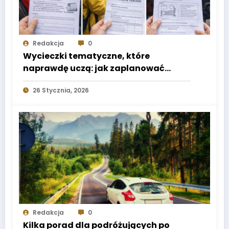
Redakcja
0
Wycieczki tematyczne, które
naprawdę uczą: jak zaplanować
„scenariusz”, a nie tylko trasę
26 Stycznia, 2026
Redakcja
0
Kilka porad dla podróżujących po