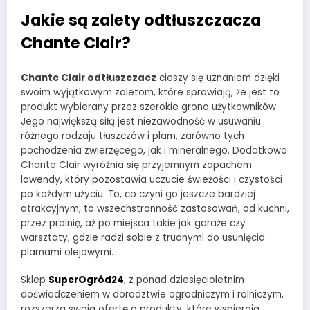
Jakie są zalety odtłuszczacza
Chante Clair?
Chante Clair odtłuszczacz
cieszy się uznaniem dzięki
swoim wyjątkowym zaletom, które sprawiają, że jest to
produkt wybierany przez szerokie grono użytkowników.
Jego największą siłą jest niezawodność w usuwaniu
różnego rodzaju tłuszczów i plam, zarówno tych
pochodzenia zwierzęcego, jak i mineralnego. Dodatkowo
Chante Clair wyróżnia się przyjemnym zapachem
lawendy, który pozostawia uczucie świeżości i czystości
po każdym użyciu. To, co czyni go jeszcze bardziej
atrakcyjnym, to wszechstronność zastosowań, od kuchni,
przez pralnię, aż po miejsca takie jak garaże czy
warsztaty, gdzie radzi sobie z trudnymi do usunięcia
plamami olejowymi.
Sklep
SuperOgród24
, z ponad dziesięcioletnim
doświadczeniem w doradztwie ogrodniczym i rolniczym,
rozszerza swoją ofertę o produkty, które wspierają