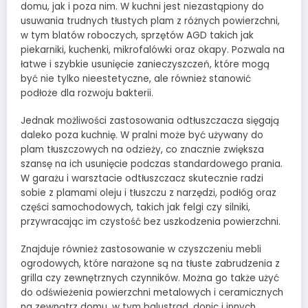
domu, jak i poza nim. W kuchni jest niezastąpiony do
usuwania trudnych tłustych plam z różnych powierzchni,
w tym blatów roboczych, sprzętów AGD takich jak
piekarniki, kuchenki, mikrofalówki oraz okapy. Pozwala na
łatwe i szybkie usunięcie zanieczyszczeń, które mogą
być nie tylko nieestetyczne, ale również stanowić
podłoże dla rozwoju bakterii.
Jednak możliwości zastosowania odtłuszczacza sięgają
daleko poza kuchnię. W pralni może być używany do
plam tłuszczowych na odzieży, co znacznie zwiększa
szansę na ich usunięcie podczas standardowego prania.
W garażu i warsztacie odtłuszczacz skutecznie radzi
sobie z plamami oleju i tłuszczu z narzędzi, podłóg oraz
części samochodowych, takich jak felgi czy silniki,
przywracając im czystość bez uszkodzenia powierzchni.
Znajduje również zastosowanie w czyszczeniu mebli
ogrodowych, które narażone są na tłuste zabrudzenia z
grilla czy zewnętrznych czynników. Można go także użyć
do odświeżenia powierzchni metalowych i ceramicznych
na zewnątrz domu, w tym balustrad, donic i innych