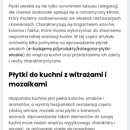
Płytki włoskie są nie tylko synonimem luksusu i elegancji,
ale również doskonale wpisują się w romantyczny klimat,
który możemy zaobserwować we włoskich restauracjach
i kawiarniach. Charakteryzują się bogactwem wzorów,
kolorów i faktur, które można wykorzystać do stworzenia
niepowtarzalnej aranżacji kuchni. W tej części artykułu
omówimy kilka pomysłów na wprowadzenie płytek
włoskich (
e-budujemy.pl/produkty/kategoria-plytki-
wloskie
) do wnętrza kuchni oraz przedstawimy ich zalety
i cechy charakterystyczne.
Płytki do kuchni z witrażami i
mozaikami
Hiszpańska kuchnia jest pełna kolorów, smaków i
aromatów, a wystrój hiszpańskich restauracji często
zdobią witraże, mozaiki oraz płytki o barwnych
wzorach. Wprowadzenie takich elementów do swojej
kuchni może nadać wnętrzu wyjątkowego charakteru i
sprawić, że gotowanie stanie się prawdziwą