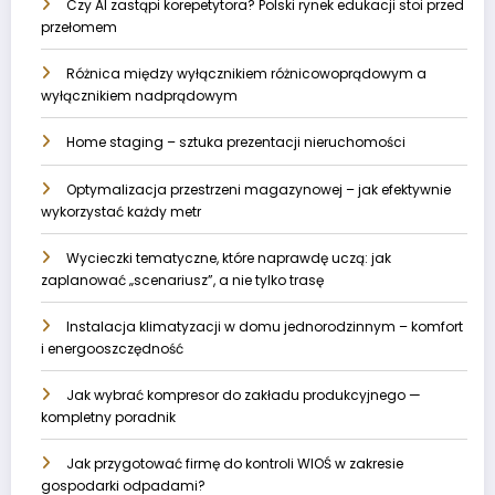
Czy AI zastąpi korepetytora? Polski rynek edukacji stoi przed
przełomem
Różnica między wyłącznikiem różnicowoprądowym a
wyłącznikiem nadprądowym
Home staging – sztuka prezentacji nieruchomości
Optymalizacja przestrzeni magazynowej – jak efektywnie
wykorzystać każdy metr
Wycieczki tematyczne, które naprawdę uczą: jak
zaplanować „scenariusz”, a nie tylko trasę
Instalacja klimatyzacji w domu jednorodzinnym – komfort
i energooszczędność
Jak wybrać kompresor do zakładu produkcyjnego —
kompletny poradnik
Jak przygotować firmę do kontroli WIOŚ w zakresie
gospodarki odpadami?