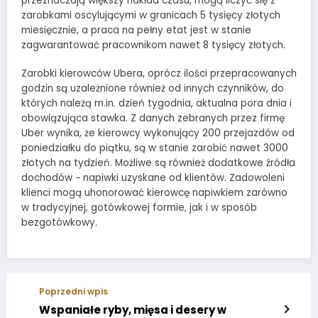
przeznaczają większy nakład czasu, mogą liczyć się z
zarobkami oscylującymi w granicach 5 tysięcy złotych
miesięcznie, a praca na pełny etat jest w stanie
zagwarantować pracownikom nawet 8 tysięcy złotych.
Zarobki kierowców Ubera, oprócz ilości przepracowanych
godzin są uzależnione również od innych czynników, do
których należą m.in. dzień tygodnia, aktualna pora dnia i
obowiązująca stawka. Z danych zebranych przez firmę
Uber wynika, że kierowcy wykonujący 200 przejazdów od
poniedziałku do piątku, są w stanie zarobić nawet 3000
złotych na tydzień. Możliwe są również dodatkowe źródła
dochodów − napiwki uzyskane od klientów. Zadowoleni
klienci mogą uhonorować kierowcę napiwkiem zarówno
w tradycyjnej, gotówkowej formie, jak i w sposób
bezgotówkowy.
Poprzedni wpis
Wspaniałe ryby, mięsa i desery w