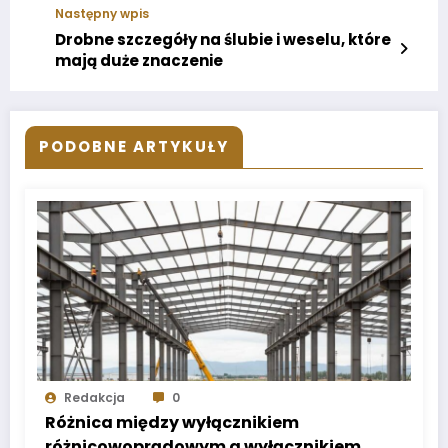
Następny wpis
Drobne szczegóły na ślubie i weselu, które
mają duże znaczenie
PODOBNE ARTYKUŁY
Redakcja
0
Różnica między wyłącznikiem
różnicowoprądowym a wyłącznikiem