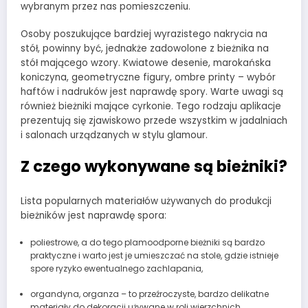
wybranym przez nas pomieszczeniu.
Osoby poszukujące bardziej wyrazistego nakrycia na
stół, powinny być, jednakże zadowolone z bieżnika na
stół mającego wzory. Kwiatowe desenie, marokańska
koniczyna, geometryczne figury, ombre printy – wybór
haftów i nadruków jest naprawdę spory. Warte uwagi są
również bieżniki mające cyrkonie. Tego rodzaju aplikacje
prezentują się zjawiskowo przede wszystkim w jadalniach
i salonach urządzanych w stylu glamour.
Z czego wykonywane są bieżniki?
Lista popularnych materiałów używanych do produkcji
bieżników jest naprawdę spora:
poliestrowe, a do tego plamoodporne bieżniki są bardzo
praktyczne i warto jest je umieszczać na stole, gdzie istnieje
spore ryzyko ewentualnego zachlapania,
organdyna, organza – to przeźroczyste, bardzo delikatne
materiały do dekoracji używane w roli wierzchnich